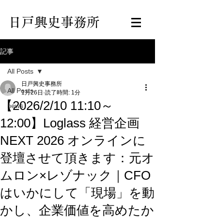
日戸興史事務所
記事
All Posts
日戸興史事務所
All Posts
1月26日
読了時間: 1分
【2026/2/10 11:10～
news
12:00】Loglass 経営企画
NEXT 2026 オンラインに
登壇させて頂きます：元オ
ムロン×レゾナック｜CFO
はいかにして「現場」を動
かし、企業価値を高めたか