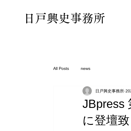
日戸興史事務所
All Posts
news
日戸興史事務所
2
JBpre
に登壇致