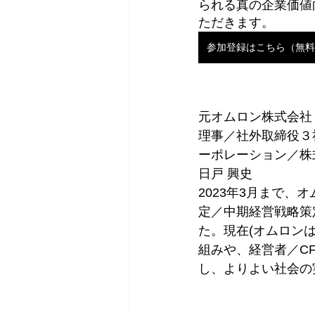
られる真の企業価値
ただきます。
参加登録はこちら（無料
元オムロン株式会社　
理事／社外取締役３
ーポレーション／株
日戸 興史
2023年3月まで、
定／中期経営戦略策
た。現在(オムロン
組みや、経営者／C
し、よりよい社会の