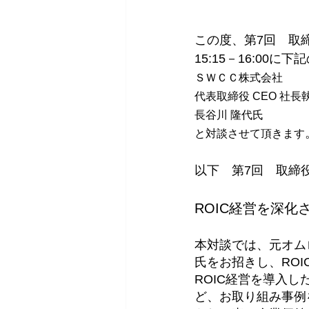
この度、第7回　
取
15:15－16:00に
ＳＷＣＣ株式会社　
代表取締役 CEO 社長
長谷川 隆代氏
と対談させて頂きます
以下　
第7回　取締
ROIC経営を深
本対談では、元オムロ
氏をお招きし、RO
ROIC経営を導入
ど、お取り組み事例