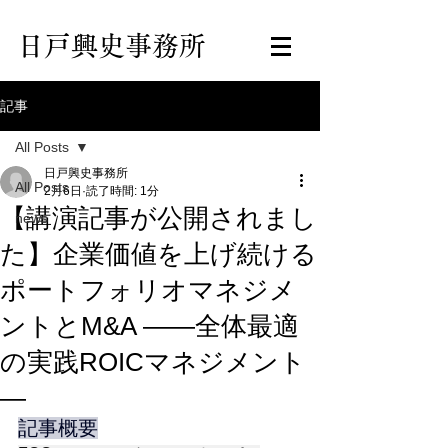
日戸興史事務所
記事
All Posts
日戸興史事務所
All Posts
2月6日
読了時間: 1分
【講演記事が公開されまし
news
た】企業価値を上げ続ける
ポートフォリオマネジメ
ントとM&A ――全体最適
の実践ROICマネジメント
―
記事概要